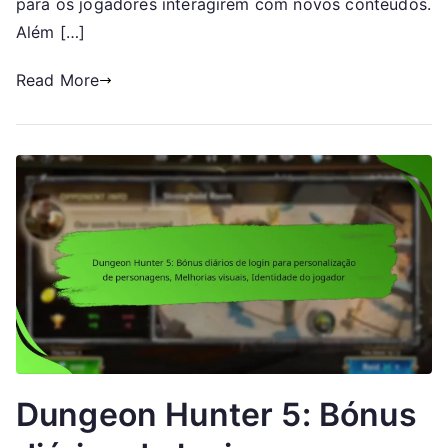
para os jogadores interagirem com novos conteúdos.
tempo
Além […]
limitado,
Submissões
Read More
de
jogadores
Dungeon Hunter 5: Bónus