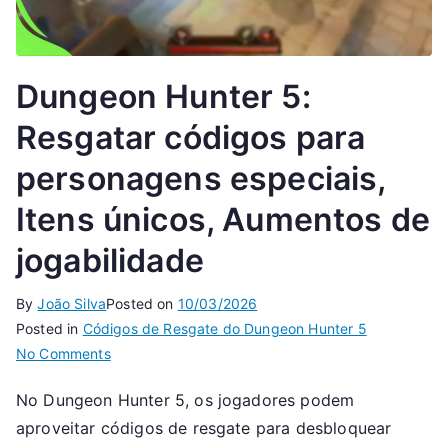
Dungeon Hunter 5:
Resgatar códigos para
personagens especiais,
Itens únicos, Aumentos de
jogabilidade
By
João Silva
Posted on
10/03/2026
Posted in
Códigos de Resgate do Dungeon Hunter 5
on
No Comments
Dungeon
No Dungeon Hunter 5, os jogadores podem
Hunter
aproveitar códigos de resgate para desbloquear
5: