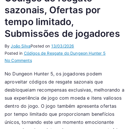
sazonais, Ofertas por
tempo limitado,
Submissões de jogadores
By
João Silva
Posted on
13/03/2026
Posted in
Códigos de Resgate do Dungeon Hunter 5
on
No Comments
Dungeon
No Dungeon Hunter 5, os jogadores podem
Hunter
aproveitar códigos de resgate sazonais que
5:
Códigos
desbloqueiam recompensas exclusivas, melhorando a
de
sua experiência de jogo com moeda e itens valiosos
resgate
dentro do jogo. O jogo também apresenta ofertas
sazonais,
por tempo limitado que proporcionam benefícios
Ofertas
únicos, tornando este um momento emocionante
por