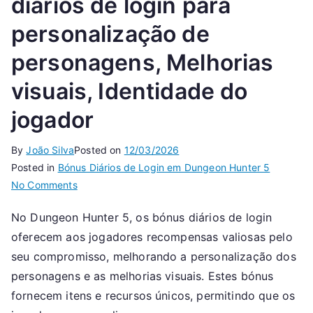
diários de login para
personalização de
personagens, Melhorias
visuais, Identidade do
jogador
By
João Silva
Posted on
12/03/2026
Posted in
Bónus Diários de Login em Dungeon Hunter 5
on
No Comments
Dungeon
No Dungeon Hunter 5, os bónus diários de login
Hunter
oferecem aos jogadores recompensas valiosas pelo
5:
Bónus
seu compromisso, melhorando a personalização dos
diários
personagens e as melhorias visuais. Estes bónus
de
fornecem itens e recursos únicos, permitindo que os
login