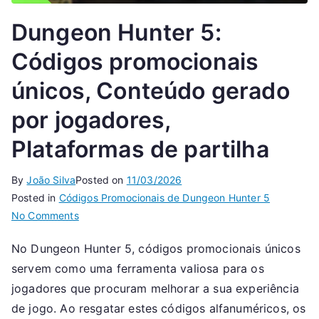
Dungeon Hunter 5:
Códigos promocionais
únicos, Conteúdo gerado
por jogadores,
Plataformas de partilha
By
João Silva
Posted on
11/03/2026
Posted in
Códigos Promocionais de Dungeon Hunter 5
on
No Comments
Dungeon
No Dungeon Hunter 5, códigos promocionais únicos
Hunter
servem como uma ferramenta valiosa para os
5:
Códigos
jogadores que procuram melhorar a sua experiência
promocionais
de jogo. Ao resgatar estes códigos alfanuméricos, os