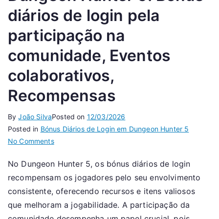
diários de login pela
participação na
comunidade, Eventos
colaborativos,
Recompensas
By
João Silva
Posted on
12/03/2026
Posted in
Bónus Diários de Login em Dungeon Hunter 5
on
No Comments
Dungeon
No Dungeon Hunter 5, os bónus diários de login
Hunter
recompensam os jogadores pelo seu envolvimento
5:
Bónus
consistente, oferecendo recursos e itens valiosos
diários
que melhoram a jogabilidade. A participação da
de
comunidade desempenha um papel crucial, pois