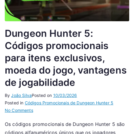
Dungeon Hunter 5:
Códigos promocionais
para itens exclusivos,
moeda do jogo, vantagens
de jogabilidade
By
João Silva
Posted on
10/03/2026
Posted in
Códigos Promocionais de Dungeon Hunter 5
on
No Comments
Dungeon
Os códigos promocionais de Dungeon Hunter 5 são
Hunter
códigos alfanuméricos únicos que os jogadores
5: