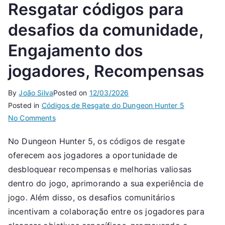
Resgatar códigos para
desafios da comunidade,
Engajamento dos
jogadores, Recompensas
By
João Silva
Posted on
12/03/2026
Posted in
Códigos de Resgate do Dungeon Hunter 5
on
No Comments
Dungeon
No Dungeon Hunter 5, os códigos de resgate
Hunter
oferecem aos jogadores a oportunidade de
5:
Resgatar
desbloquear recompensas e melhorias valiosas
códigos
dentro do jogo, aprimorando a sua experiência de
para
jogo. Além disso, os desafios comunitários
desafios
incentivam a colaboração entre os jogadores para
da