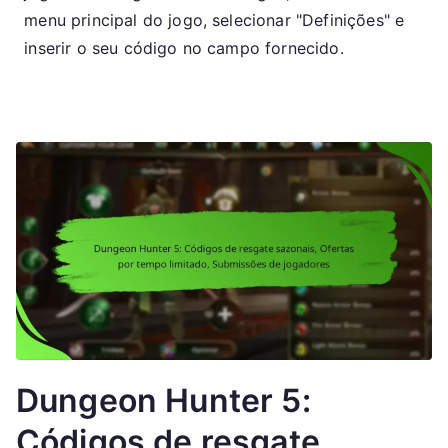
menu principal do jogo, selecionar "Definições" e
inserir o seu código no campo fornecido.
Dungeon Hunter 5:
Códigos de resgate