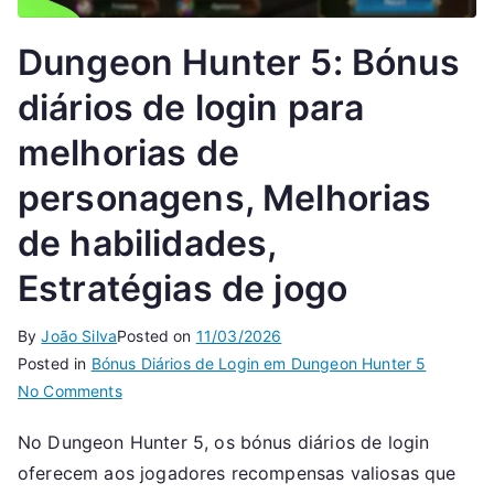
Dungeon Hunter 5: Bónus
diários de login para
melhorias de
personagens, Melhorias
de habilidades,
Estratégias de jogo
By
João Silva
Posted on
11/03/2026
Posted in
Bónus Diários de Login em Dungeon Hunter 5
on
No Comments
Dungeon
No Dungeon Hunter 5, os bónus diários de login
Hunter
oferecem aos jogadores recompensas valiosas que
5: