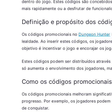
dentro do jogo. Estes códigos são concebidos
mais rapidamente ou a desfrutar de funcionali
Definição e propósito dos cód
Os códigos promocionais no
Dungeon Hunter
lealdade. Ao inserir estes códigos, os jogado
objetivo é incentivar o jogo e encorajar os jo
Estes códigos podem ser distribuídos através d
só aumenta o envolvimento dos jogadores, m
Como os códigos promocionais
Os códigos promocionais melhoram significati
progresso. Por exemplo, os jogadores podem r
de conquistar.