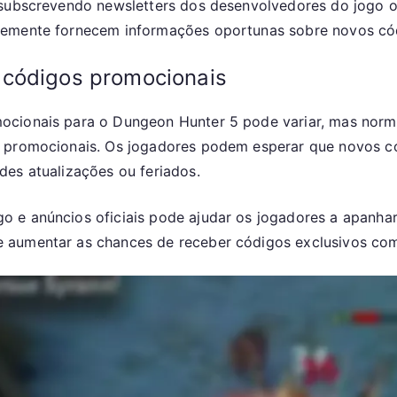
é subscrevendo newsletters dos desenvolvedores do jogo 
temente fornecem informações oportunas sobre novos có
 códigos promocionais
ocionais para o Dungeon Hunter 5 pode variar, mas norm
s promocionais. Os jogadores podem esperar que novos 
des atualizações ou feriados.
o e anúncios oficiais pode ajudar os jogadores a apanha
 aumentar as chances de receber códigos exclusivos co