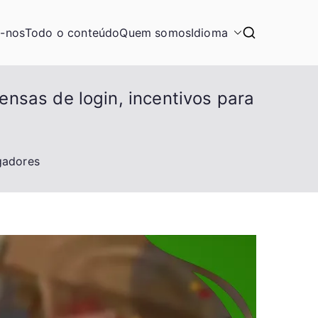
-nos
Todo o conteúdo
Quem somos
Idioma
nsas de login, incentivos para
gadores