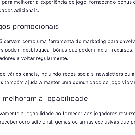
 para melhorar a experiência de jogo, fornecendo bónus 
dades adicionais.
igos promocionais
5 servem como uma ferramenta de marketing para envolve
res podem desbloquear bónus que podem incluir recursos, i
gadores a voltar regularmente.
e vários canais, incluindo redes sociais, newsletters ou 
as também ajuda a manter uma comunidade de jogo vibran
 melhoram a jogabilidade
vamente a jogabilidade ao fornecer aos jogadores recurs
eceber ouro adicional, gemas ou armas exclusivas que po