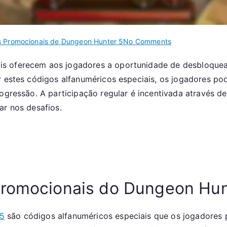
on
 Promocionais de Dungeon Hunter 5
No Comments
Dungeon
s oferecem aos jogadores a oportunidade de desbloquea
Hunter
ir estes códigos alfanuméricos especiais, os jogadores p
5:
Códigos
rogressão. A participação regular é incentivada através d
promocionais
ar nos desafios.
para
bónus
diários,
recompensas
de
login,
promocionais do Dungeon Hun
incentivos
para
 5
são códigos alfanuméricos especiais que os jogadores
jogadores